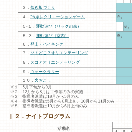
３．
焼き板づくり
４．
PA系レクリエーションゲーム
※₃
５-１．
運動遊び（リックの森）
※₄
５-２．
運動遊び（室内）
※₅
６．
登山・ハイキング
７．
ソトどこ？オリエンテーリング
８．
スコアオリエンテーリング
９．
ウォークラリー
１０．
火おこし
※１　5月下旬から9月

※２　12月から3月は工作館のみの実施

※３　指導者派遣は10月から5月のみ

※４　指導者派遣は5月から6月上旬、10月から11月のみ

※５　指導者派遣は10月から6月上旬のみ
２．ナイトプログラム
活動名
4
5