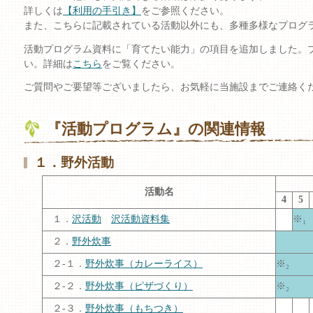
詳しくは
【利用の手引き】
をご参照ください。
また、こちらに記載されている活動以外にも、多種多様なプログ
活動プログラム資料に「育てたい能力」の項目を追加しました。
い。詳細は
こちら
をご覧ください。
ご質問やご要望等ございましたら、お気軽に当施設までご連絡く
『活動プログラム』の関連情報
１．野外活動
活動名
4
5
１．
沢活動
沢活動資料集
※₁
２．
野外炊事
２-１．
野外炊事（カレーライス）
※₂
２-２．
野外炊事（ピザづくり）
※₂
２-３．
野外炊事（もちつき）