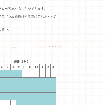
ラムを実施することができます。
プログラムを検討する際にご活用くださ
ださい。
適期（月）
6
7
8
9
10
11
12
1
2
3