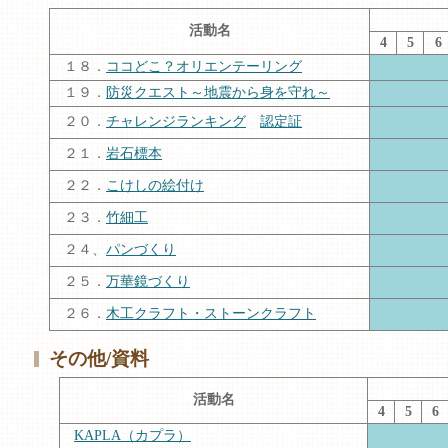
活動名
4
5
6
１８．
ココどこ？オリエンテーリング
１９．
防災クエスト～地震から身を守れ～
２０．
チャレンジランキング
認定証
２１．
岩石標本
２２．
こけしの絵付け
２３．
竹細工
２４、
パンづくり
２５．
万華鏡づくり
２６．
木工クラフト・ストーンクラフト
その他/資料
活動名
4
5
6
KAPLA（カプラ）