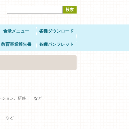
サ
イ
ト
内
検
食堂メニュー
索
各種ダウンロード
教育事業報告書
各種パンフレット
エーション、研修 など
習 など