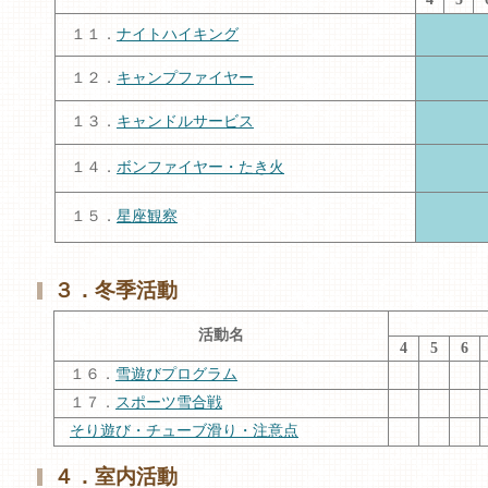
１１．
ナイトハイキング
１２．
キャンプファイヤー
１３．
キャンドルサービス
１４．
ボンファイヤー・たき火
１５．
星座観察
３．冬季活動
活動名
4
5
6
１６．
雪遊びプログラム
１７．
スポーツ雪合戦
そり遊び・チューブ滑り・注意点
４
．室内活動