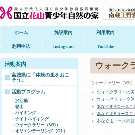
ホーム
施設案内
利用案内
利用申込
Instagram
YouTube
ウォーク
活動案内
宮城県に「体験の風をおこ
そう」
ウォークラリー（WR
活動プログラム
ウォークラリーの実
ウォークラリー全体
沢活動
あなぐまAコースこ
登山
ハイキング
あなぐまBコースこ
ナイトハイキング
あなぐまコース問題
ウォークラリー（WR）
オリエンテーリング（OL）