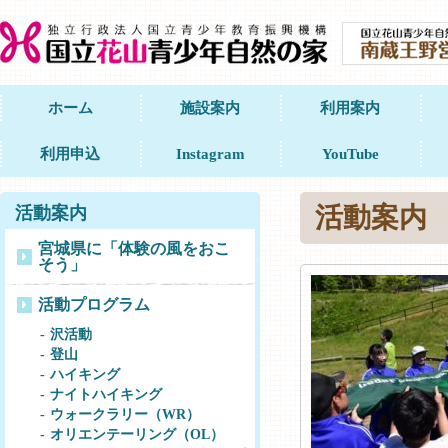
ホーム
施設案内
利用案内
利用申込
Instagram
YouTube
活動案内
活動案内
宮城県に「体験の風をおこ
そう」
活動プログラム
沢活動
登山
ハイキング
ナイトハイキング
ウォークラリー（WR）
オリエンテーリング（OL）