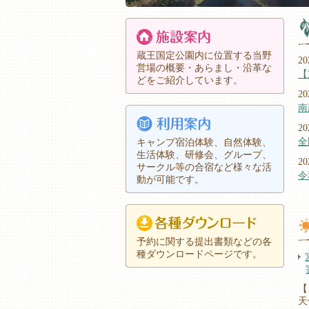
蔵王国定公園内に位置する当野
20
営場の概要・あらまし・沿革な
【
どをご紹介しています。
20
南
20
全
キャンプ宿泊体験、自然体験、
生活体験、研修会、グループ、
20
サークル等の合宿など様々な活
令
動が可能です。
20
冬
20
予約に関する提出書類などの各
南
種ダウンロードページです。
20
ペ
【
20
天