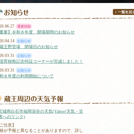
26.06.27
重要情報
重要】令和８年度 開場期間のお知らせ
26.04.14
お知らせ
蔵王野営場 閉場日のお知らせ
26.03.31
お知らせ
国育樹祭記念特設コーナーが完成しました！
26.03.31
お知らせ
和８年度の利用開始について
25.12.19
お知らせ
の野営場で遊んでみませんか？
25.05.22
お知らせ
蔵王野営場 5月および6月の休館のお知らせ
宮城県白石市福岡深谷の天気(Yahoo!天気・災
25.04.02
お知らせ
害へのリンク)
ット同伴での利用について
ご注意】
24.12.16
重要情報
候が予報と異なることがありますので、詳し