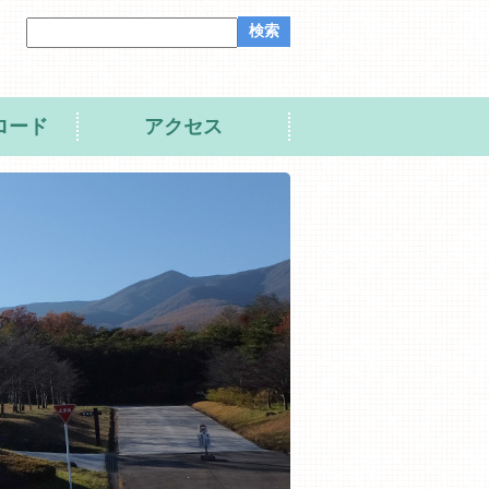
サ
イ
ト
内
検
ロード
索
アクセス