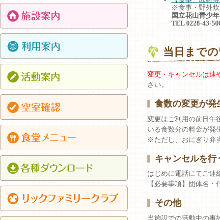
※食事・野外炊
国立花山青少年
TEL 0228-43-5
当日までの
変更・キャンセルは速
さい。
食数の変更が発
変更はご利用の前日午
いる食数分の料金が発
※ただし、おにぎり弁当
キャンセルを行
はじめに電話にてご連
【必要事項】団体名・
その他
当施設での活動中の事