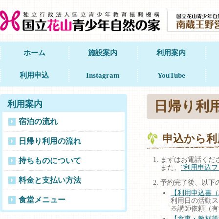
ホーム
施設案内
利用案内
利用申込
Instagram
YouTube
日帰り利
利用案内
宿泊の流れ
申込から利
日帰り利用の流れ
まずはお電話くだ
持ちものについて
また、
”利用申込フ
料金と支払い方法
予約完了後、以下
【利用申込書（
食堂メニュー
利用日の活動ス
※講師依頼（有
【食事・教材等