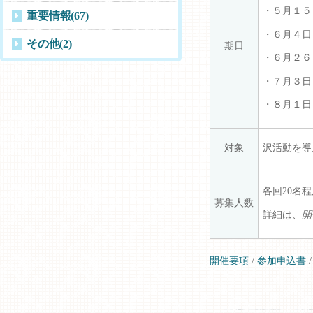
・５月１５
重要情報
(67)
・６月４日
その他
(2)
期日
・６月２６
・７月３日
・８月１日
対象
沢活動を導
各回20名
募集人数
詳細は、
開
開催要項
/
参加申込書