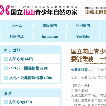
ホーム
施設案内
利用案内
利用申込
Instagram
YouTube
カテゴリー
国立花山青少
委託業務 一
お知らせ (447)
イベント開催情報 (210)
公募要領等
はこちらか
入札・公募情報情報 (130)
なお、公募についてご
【問合せ先】
〒 987-2593
タグ
宮城県栗原市花山字本沢沼
（独）国立青少年教育
お知らせ
(373)
国立花山青少年自然