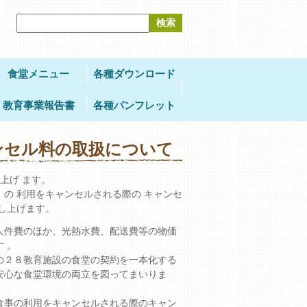
サ
イ
ト
内
検
食堂メニュー
索
各種ダウンロード
教育事業報告書
各種パンフレット
ンセル料の取扱について
上げ ます。
の 利用をキャンセルされる際の キャンセ
し上げます。
人件費のほか、光熱水費、配送費等の物価
 。
の２８教育施設の食堂の契約を一本化する
安心な食堂環境の両立を図ってまいりま
食事の利用をキャンセルされる際のキャン