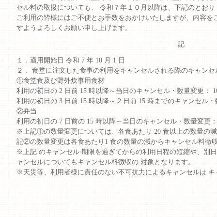
セル料の取扱についても、 令和７年１０月以降は、下記のとおり
ご利用の皆様にはご不便とお手数をおかけいたしますが、内容を
すようよろしくお願い申し上げます。
記
１．適用開始日 令和 7 年 10 月 1 日
２． 食堂に注文した食事の利用をキャンセルされる際のキャンセ
①食堂食及び野外炊事用食材
利用の初日の 2 日前 15 時以降～当日のキャンセル・数量変更： 1
利用の初日の 3 日前 15 時以降～ 2 日前 15 時までのキャンセル・
②弁当
利用の初日の 7 日前の 15 時以降～当日のキャンセル・数量変更： 
※上記①の数量変更については、各食あたり 20 食以上の数量の
記②の数量変更は各食あたり1 食の数量の減からキャンセル料徴
※上記 のキャンセル 期限を過ぎてからの利用日程の短縮や、別
ャンセルについてもキャンセル料徴収の 対象となります。
※天災等、利用者様に責任のない不可抗力によるキャンセルは キ