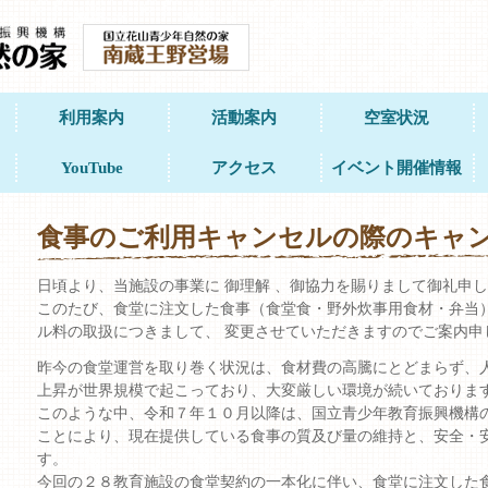
利用案内
活動案内
空室状況
YouTube
アクセス
イベント開催情報
食事のご利用キャンセルの際のキャ
日頃より、当施設の事業に 御理解 、御協力を賜りまして御礼申し
このたび、食堂に注文した食事（食堂食・野外炊事用食材・弁当）
ル料の取扱につきまして、 変更させていただきますのでご案内申
昨今の食堂運営を取り巻く状況は、食材費の高騰にとどまらず、
上昇が世界規模で起こっており、大変厳しい環境が続いております
このような中、令和７年１０月以降は、国立青少年教育振興機構
ことにより、現在提供している食事の質及び量の維持と、安全・
す。
今回の２８教育施設の食堂契約の一本化に伴い、食堂に注文した