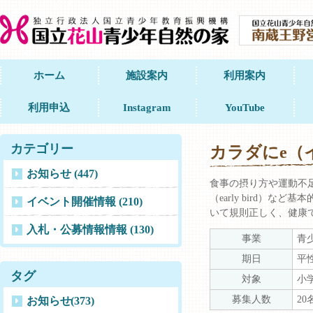
ホーム
施設案内
利用案内
利用申込
Instagram
YouTube
カテゴリー
カラダにe（
お知らせ (447)
食事の摂り方や運動不足など
（early bird
イベント開催情報 (210)
いて規則正しく、健康
入札・公募情報情報 (130)
事業
青
期日
平
タグ
対象
小
募集人数
20
お知らせ
(373)