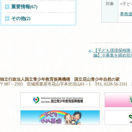
対象
○子
重要情報
(67)
事務
その他
(2)
【子ども環境探検隊
編】※募集を締め切
独立行政法人国立青少年教育振興機構 国立花山青少年自然の家
〒987－2593 宮城県栗原市花山字本沢沼山61－1 TEL.0228-56-2311 FAX.