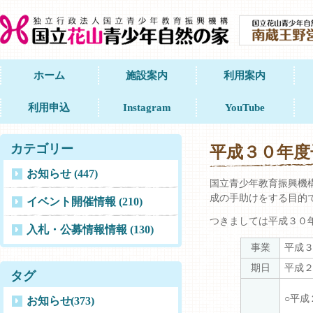
ホーム
施設案内
利用案内
利用申込
Instagram
YouTube
カテゴリー
平成３０年度
お知らせ (447)
国立青少年教育振興機
成の手助けをする目的
イベント開催情報 (210)
つきましては平成３０
入札・公募情報情報 (130)
事業
平成
期日
平成
タグ
○平
お知らせ
(373)