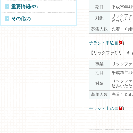
重要情報
(67)
期日
平成29年4
リックファ
対象
その他
(2)
込みいただ
募集人数
先着１０組
チラシ・申込書
【リックファミリ―キャン
事業
リックファ
期日
平成29年
リックファ
対象
込みいただ
募集人数
先着１０組
チラシ・申込書