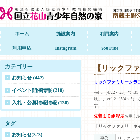
ホーム
施設案内
利用案内
利用申込
Instagram
YouTube
カテゴリー
【リックファミ
お知らせ (447)
リックファミリークラ
イベント開催情報 (210)
vol.1（4/22～
験」、vol.2（5/
入札・公募情報情報 (130)
す。
先着１０組程度
お申し
タグ
【リックファミリ―キャン
お知らせ
(373)
事業
リックファ