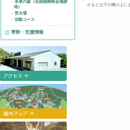
未来の森（全国植樹祭会場跡
かまどは下の柵の上に
地）
営火場
活動コース
寄附・支援情報